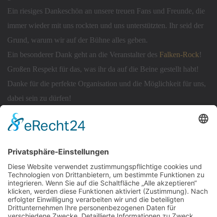
Ein riesiges Dankeschön an unsere treuen Fans und Freunde, die
immer wieder mit uns rockten und uns unterstützten. Ihr seid der
Grund, warum wir auf der Bühne alles geben.
Ein besonderer Dank geht an die Veranstalter des
Falken-Rock
!
Großen Respekt für das, was ihr da auf die Beine gestellt habt!
Danke für die perfekte Organisation und die Möglichkeit für uns,
dabei sein zu dürfen!
Die Stimmung war einfach fantastisch - ihr habt das Zelt gerockt!
Wir feiern gerne wieder mit euch!
Rock'n Roll
Eure Last Rising